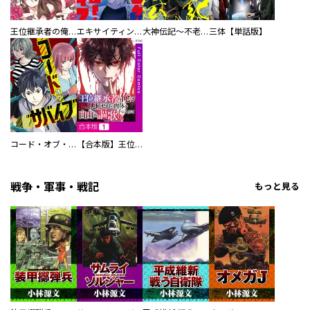
王位継承者の俺は覚醒兆候ゼロの肉体を手に入れて自由を謳歌する。
エキサイティング・ヒーロー・ライフ～退屈ではいられない私の人生
大神伝記～不老国の仁王～
三体【単話版】
コード・オブ・サバイブ
【合本版】王位継承者の俺は覚醒兆候ゼロの肉体を手に入れて自由を謳歌する。
戦争・軍事・戦記
もっと見る