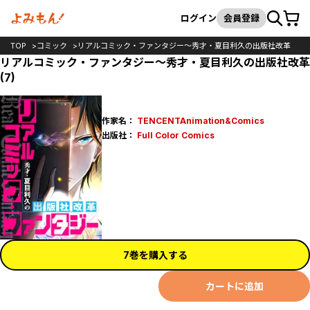
カート
検索
ログイン
会員登録
TOP
コミック
リアルコミック・ファンタジー～秀才・夏目利久の出版社改革
リアルコミック・ファンタジー～秀才・夏目利久の出版社改革
(7)
作家名：
TENCENTAnimation&Comics
出版社：
Full Color Comics
7巻を購入する
カートに追加