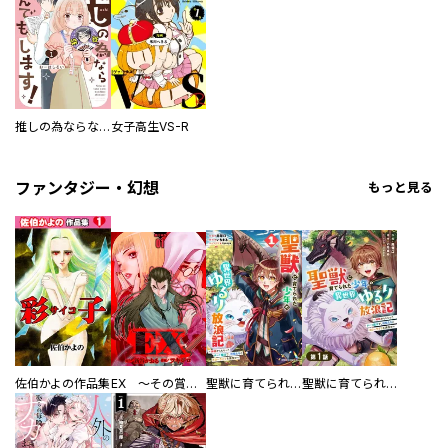
推しの為ならなんでもします！
女子高生VS-R
ファンタジー・幻想
もっと見る
佐伯かよの作品集
EX ～その賞金稼ぎは、世界の出口を探す～【単行本版】
聖獣に育てられた少年の異世界ゆるり放浪記～神様からもらったチート魔法で、仲間たちとスローライフを満喫中～
聖獣に育てられた少年の異世界ゆるり放浪記～神様からもらったチート魔法で、仲間たちとスローライフを満喫中～【分冊版】