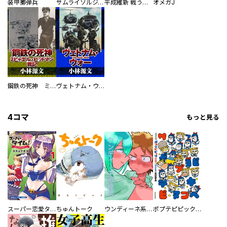
装甲擲弾兵
サムライソルジャー SAMURAI SOLDIER
平成維新 戦う自衛隊
オメガJ
鋼鉄の死神 ミヒャエル・ビットマン戦記
ヴェトナム・ウォー VIETNAM WAR
4コマ
もっと見る
スーパー恋愛タイム！～現場でドＳな彼女は自宅でデレる～
ちゅんトーク
ウンディーネ系彼氏
ポプテピピック SEASON EIGHT