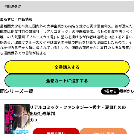
関連タグ
あらすじ／作品情報
最難関大学を卒業し国内外の大手企業から指名を受ける秀才夏目利久。彼が選んだ
職業は倒産寸前の雑誌社「リアルコミック」の漫画編集者。会社の倒産を防ぐべく
唯一の人気漫画「ブルースカイ号」に望みを掛けるが作者は連載を中止すると言い
始める、理由はブルースカイ号は匿名の手紙の内容を無断で漫画にしたもので、そ
れを恨み息子を人質に脅されているという。漫画の存続をかけ夏目の大胆な考察か
ら漫画世界での冒険が始まる
全巻購入する
全巻カートに追加する
同シリーズ一覧
1巻から
最新から
リアルコミック・ファンタジー～秀才・夏目利久の
出版社改革(1)
ポイント
0
無料で読む
カートに追加