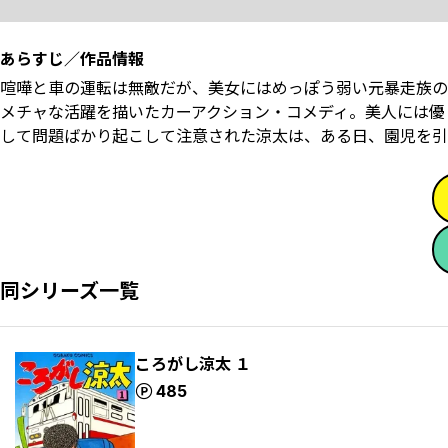
あらすじ／作品情報
喧嘩と車の運転は無敵だが、美女にはめっぽう弱い元暴走族の
メチャな活躍を描いたカーアクション・コメディ。美人には優
して問題ばかり起こして注意された涼太は、ある日、園児を引
同シリーズ一覧
ころがし涼太 １
ポイント
485