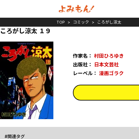
TOP
コミック
ころがし涼太
ころがし涼太 １９
作家名：
村田ひろゆき
出版社：
日本文芸社
レーベル：
漫画ゴラク
関連タグ