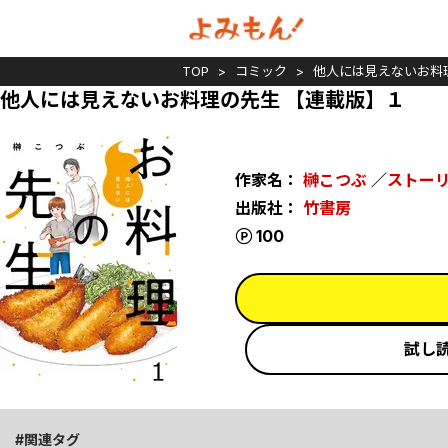
TOP
コミック
他人には見えないお料
他人には見えないお料理の先生 【連載版】１
作家名：
榊こつぶ
／
ストー
出版社：
竹書房
ポイント
100
試し
関連タグ