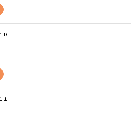
１０
１１