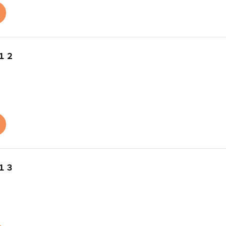
１２
１３