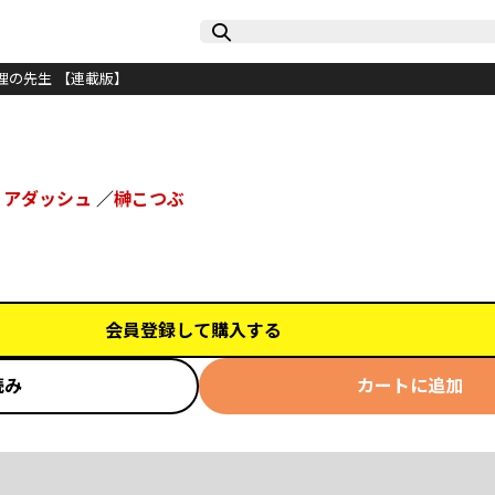
理の先生 【連載版】
リアダッシュ
／
榊こつぶ
会員登録して購入する
読み
カートに追加