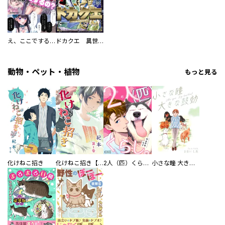
え、ここでするの？ アイドルのファンが知らない日常
ドカクエ 異世界ドカコッククエスト
動物・ペット・植物
もっと見る
化けねこ招き
化けねこ招き【描きおろし付合冊版】
2人（匹）くらし。
小さな瞳 大きな鼓動