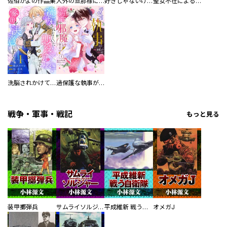
佐伯かよの作品集
人外の旦那様に娶られ毎晩ナカまで愛される…。アンソロジー
好きじゃないけど、抱いてください【電子単行本版／特典おまけ付き】
聖女不在による仮初め婚なのに、不器用な王太子に溺愛されています【電子単行本版／特典おまけ付き】
洗脳されかけていた悪役令嬢ですが家出を決意しました。【電子単行本版／特典おまけ付き】
過保護な執事が私の婚活を邪魔してきます！ 分冊版
戦争・軍事・戦記
もっと見る
装甲擲弾兵
サムライソルジャー SAMURAI SOLDIER
平成維新 戦う自衛隊
オメガJ