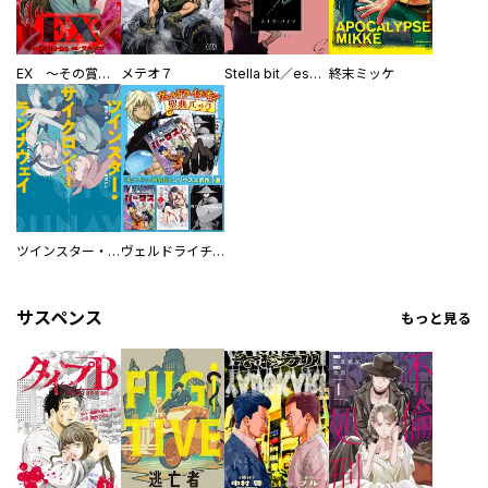
EX ～その賞金稼ぎは、世界の出口を探す～【単行本版】
メテオ７
Stella bit／es【単話版】
終末ミッケ
ツインスター・サイクロン・ランナウェイ
ヴェルドライチオシ聖典パック 『転スラ』ミニ画集付き シリウス人気作３選
サスペンス
もっと見る