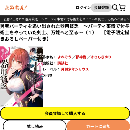
カート
検索
ログイン
会員登録
ィを追い出された器用貧乏 ～パーティ事情で付与術士をやっていた剣士、万能へと至る～
勇者パーティを追い出された器用貧乏 ～パーティ事情で付与
術士をやっていた剣士、万能へと至る～（１） 【電子限定描
きおろしペーパー付き】
作家名：
よねぞう
／
都神樹
／
きさらぎゆり
出版社：
講談社
レーベル：
月刊少年シリウス
ポイント
80
会員登録して購入する
試し読み
カートに追加