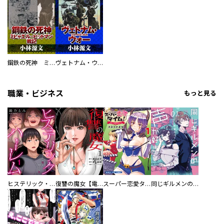
鋼鉄の死神 ミヒャエル・ビットマン戦記
ヴェトナム・ウォー VIETNAM WAR
職業・ビジネス
もっと見る
ヒステリック・ハーレム～搾られる男と堕ちる女～【電子単行本版】
復讐の魔女【電子単行本版】
スーパー恋愛タイム！～現場でドＳな彼女は自宅でデレる～
同じギルメンの声が好き