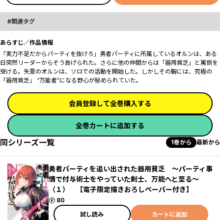
関連タグ
あらすじ／作品情報
「実力不足だからパーティを抜けろ」勇者パーティに所属しているオルンは、ある
日突然リーダーからそう告げられた。さらに他の仲間からは「器用貧乏」と罵倒を
受ける。失意のオルンは、ソロでの活動を開始した。しかしその胸には、究極の
「器用貧乏」―― “万能者”になる野心が秘められていた。
会員登録して全巻購入する
全巻カートに追加する
同シリーズ一覧
1巻から
最新から
勇者パーティを追い出された器用貧乏 ～パーティ事
情で付与術士をやっていた剣士、万能へと至る～
（１） 【電子限定描きおろしペーパー付き】
ポイント
80
試し読み
カートに追加