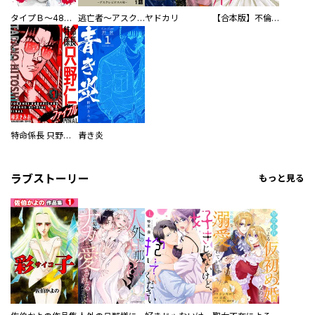
タイプＢ～48時間後、致死率100％～【単話】
逃亡者～アスクレピオスの杖～
ヤドカリ
【合本版】不倫処刑
特命係長 只野仁ファイナル 愛蔵版
青き炎
ラブストーリー
もっと見る