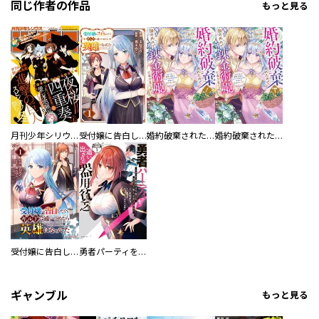
同じ作者の作品
もっと見る
月刊少年シリウス
受付嬢に告白したくてギルドに通いつめたら英雄になってた【分冊版】
婚約破棄されたので、国の外れで錬金術姫になりました！
婚約破棄されたので、国の外れで錬金術姫になりました！ 分冊版
受付嬢に告白したくてギルドに通いつめたら英雄になってた
勇者パーティを追い出された器用貧乏 ～パーティ事情で付与術士をやっていた剣士、万能へと至る～ 分冊版
ギャンブル
もっと見る