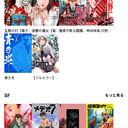
生贄の村【電子単行本版】
復讐の魔女【電子単行本版】
優柔不断な閻魔さま
特命係長 只野仁ファイナル 愛蔵版
青き炎
【フルカラー】さよなら、私の大好きな１０００人のキミ。
SF
もっと見る