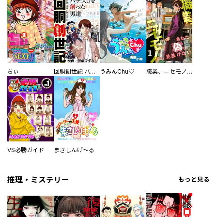
ちぃ
回胴創世記 パチスロを創った男達
うみんChu♡
職業、ニセモノ～あなたに偽は見抜けない【電子単行本版】
VS必勝ガイド
まさしんげ～る
推理・ミステリー
もっと見る