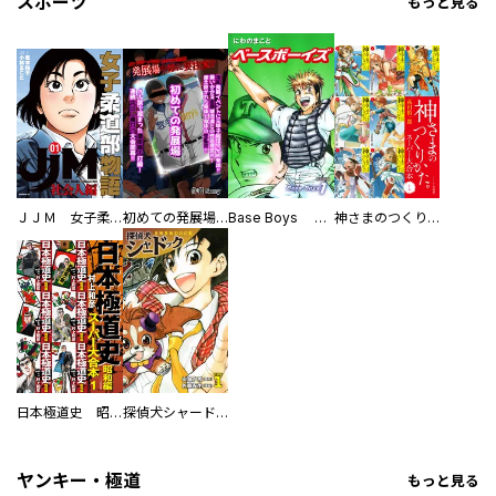
スポーツ
もっと見る
ＪＪＭ 女子柔道部物語 社会人編
初めての発展場 【白抜き修正版】
Base Boys 新装版
神さまのつくりかた。スーパー大合本
日本極道史 昭和編 スーパー大合本
探偵犬シャードック（新装版）
ヤンキー・極道
もっと見る