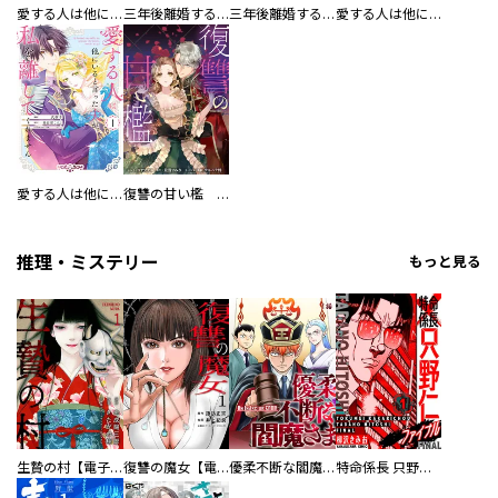
愛する人は他にいると言った夫が、私を離してくれません
三年後離婚するはずが、なぜか溺愛されてます 【連載版】
三年後離婚するはずが、なぜか溺愛されてます
愛する人は他にいると言った夫が、私を離してくれません 【連載版】
愛する人は他にいると言った夫が、私を離してくれません
復讐の甘い檻 連載版
推理・ミステリー
もっと見る
生贄の村【電子単行本版】
復讐の魔女【電子単行本版】
優柔不断な閻魔さま
特命係長 只野仁ファイナル 愛蔵版