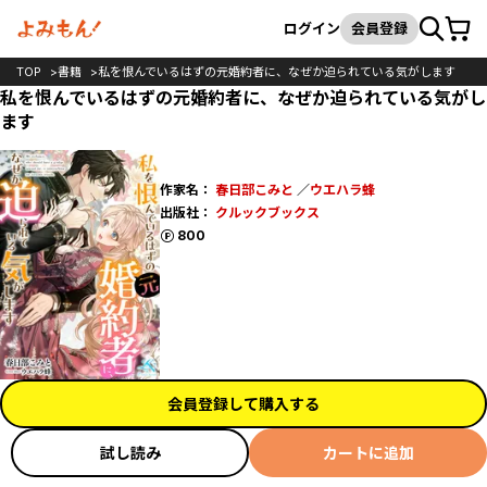
カート
検索
ログイン
会員登録
TOP
書籍
私を恨んでいるはずの元婚約者に、なぜか迫られている気がします
私を恨んでいるはずの元婚約者に、なぜか迫られている気がし
ます
作家名：
春日部こみと
／
ウエハラ蜂
出版社：
クルックブックス
ポイント
800
会員登録して購入する
試し読み
カートに追加