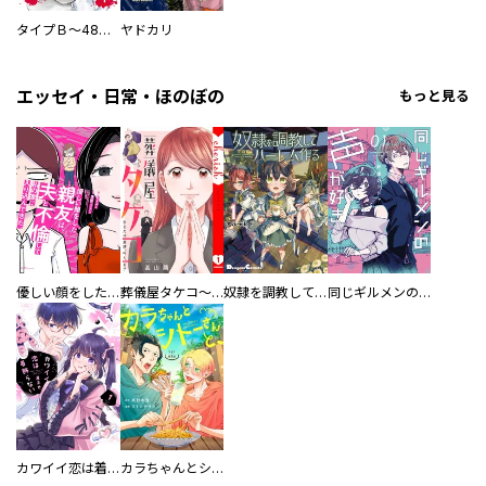
タイプＢ～48時間後、致死率100％～【単話】
ヤドカリ
エッセイ・日常・ほのぼの
もっと見る
優しい顔をした親友は、夫と不倫して私の家に入り込んできた。
葬儀屋タケコ～あなたの最期、叶えます【電子単行本版】
奴隷を調教してハーレム作る
同じギルメンの声が好き
カワイイ恋は着飾らない
カラちゃんとシトーさんと、 【分冊版】