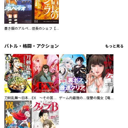
蒼き鋼のアルペジオ
信長のシェフ【単話版】
バトル・格闘・アクション
もっと見る
刀剣乱舞～日本号つれづれ酒～
EX ～その賞金稼ぎは、世界の出口を探す～【単行本版】
ゲーム内最強の『裏ボス』に転生したので、主人公の代わりに最速クリアを目指します！【電子単行本版】
復讐の魔女【電子単行本版】