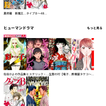
異修羅 新魔王戦争
タイプＢ～48時間後、致死率100％～【単話】
ヒューマンドラマ
もっと見る
佐伯かよの作品集
ヒステリック・ハーレム～搾られる男と堕ちる女～【電子単行本版】
生贄の村【電子単行本版】
葬儀屋タケコ～あなたの最期、叶えます【電子単行本版】