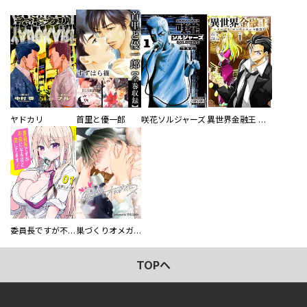
ヤドカリ
首里と優一郎
咲花ソルジャーズ
異世界金融王 ～クローネ・ゴルディオンの覇道～
委員長ですが不良になるほど恋してます！
巣づくりオメガバース
TOPへ