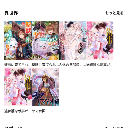
異世界
もっと見る
聖獣に育てられた少年の異世界ゆるり放浪記～神様からもらったチート魔法で、仲間たちとスローライフを満喫中～
聖獣に育てられた少年の異世界ゆるり放浪記～神様からもらったチート魔法で、仲間たちとスローライフを満喫中～【分冊版】
人外の旦那様に娶られ毎晩ナカまで愛される…。アンソロジー
過保護な執事が私の婚活を邪魔してきます！ 分冊版
過保護な執事が私の婚活を邪魔してきます！
ヤマ台国