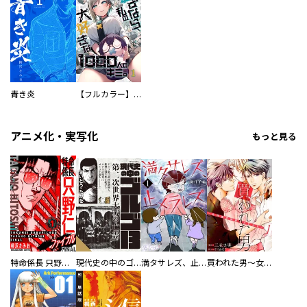
青き炎
【フルカラー】さよなら、私の大好きな１０００人のキミ。
アニメ化・実写化
もっと見る
特命係長 只野仁ファイナル 愛蔵版
現代史の中のゴルゴ13
満タサレズ、止メラレズ
買われた男～女性限定快感セラピスト～【描き下ろしおまけ付き特装版】