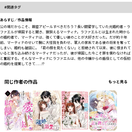
関連タグ
あらすじ／作品情報
公の場だからこそ、親密アピールすべきだろう？長い間留学していた元婚約者・ラ
ファエルが帰国すると聞き、狼狽えるマーティナ。ラファエルとは生まれた時から
の婚約者で、マーティナは、強くて優しい彼のことが大好きだった。だが約十年
前、マーティナのせいで腕に大怪我を負わせ、軍人の家系である彼の将来を奪って
しまい、婚約も破談に。「君の顔を見たくない」と拒絶されて以来、彼に恨まれて
いると落ち込み続けるマーティナだったが、彼が帰国した今こそ罪を償わなければ
と奮起する。そんなマーティナにラファエルは、他の令嬢からの盾役としての仮初
の婚約を提案してきて……!?
同じ作者の作品
もっと見る