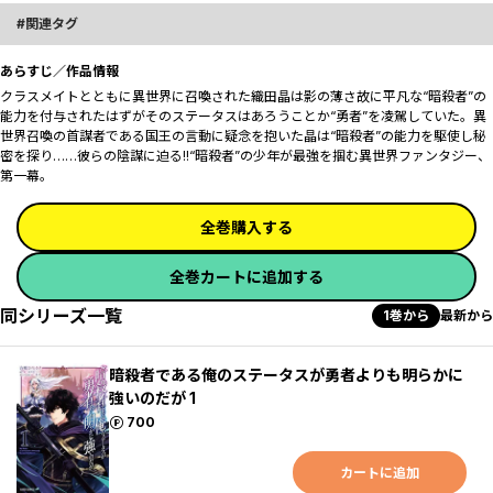
関連タグ
あらすじ／作品情報
クラスメイトとともに異世界に召喚された織田晶は影の薄さ故に平凡な“暗殺者”の
能力を付与された――はずがそのステータスはあろうことか“勇者”を凌駕していた。異
世界召喚の首謀者である国王の言動に疑念を抱いた晶は“暗殺者”の能力を駆使し秘
密を探り……彼らの陰謀に迫る――!!“暗殺者”の少年が最強を掴む異世界ファンタジー、
第一幕。
全巻購入する
全巻カートに追加する
同シリーズ一覧
1巻から
最新から
暗殺者である俺のステータスが勇者よりも明らかに
強いのだが 1
ポイント
700
カートに追加