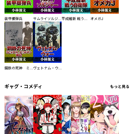
装甲擲弾兵
サムライソルジャー SAMURAI SOLDIER
平成維新 戦う自衛隊
オメガJ
鋼鉄の死神 ミヒャエル・ビットマン戦記
ヴェトナム・ウォー VIETNAM WAR
ギャグ・コメディ
もっと見る