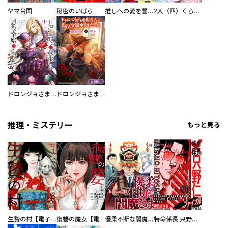
ヤマ台国
秘密のいばら
推しへの愛を誓いますか？～アラサー女子、推しは逃げぬが人生逃げる～
2人（匹）くらし。
ドロンジョさまは転生しても悪役令嬢のままだった
ドロンジョさまは転生しても悪役令嬢のままだった【分冊版】
推理・ミステリー
もっと見る
生贄の村【電子単行本版】
復讐の魔女【電子単行本版】
優柔不断な閻魔さま
特命係長 只野仁ファイナル 愛蔵版