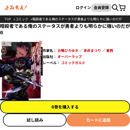
カート
検索
ログイン
会員登録
TOP
コミック
暗殺者である俺のステータスが勇者よりも明らかに強いのだが
暗殺者である俺のステータスが勇者よりも明らかに強いのだが
6
作家名：
合鴨ひろゆき
／
赤井まつり
／
東西
出版社：
オーバーラップ
レーベル：
コミックガルド
6巻を購入する
試し読み
カートに追加