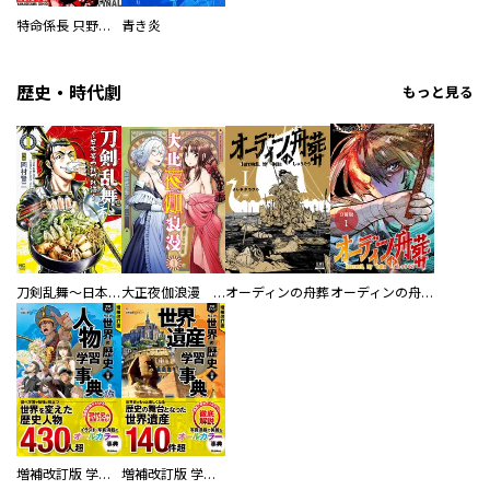
特命係長 只野仁ファイナル 愛蔵版
青き炎
歴史・時代劇
もっと見る
刀剣乱舞～日本号つれづれ酒～
大正夜伽浪漫 －金曜日の花嫁—
オーディンの舟葬
オーディンの舟葬 分冊版
増補改訂版 学研まんが NEW世界の歴史 別巻 人物学習事典
増補改訂版 学研まんが NEW世界の歴史 別巻 世界遺産学習事典