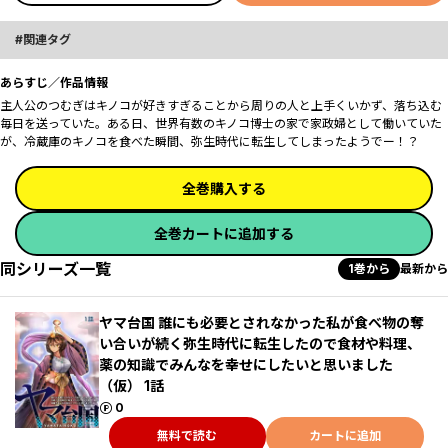
関連タグ
あらすじ／作品情報
主人公のつむぎはキノコが好きすぎることから周りの人と上手くいかず、落ち込む
毎日を送っていた。ある日、世界有数のキノコ博士の家で家政婦として働いていた
が、冷蔵庫のキノコを食べた瞬間、弥生時代に転生してしまったようでー！？
全巻購入する
全巻カートに追加する
同シリーズ一覧
1巻から
最新から
ヤマ台国 誰にも必要とされなかった私が食べ物の奪
い合いが続く弥生時代に転生したので食材や料理、
薬の知識でみんなを幸せにしたいと思いました
（仮） 1話
ポイント
0
無料で読む
カートに追加