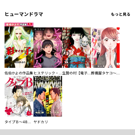
ヒューマンドラマ
もっと見る
佐伯かよの作品集
ヒステリック・ハーレム～搾られる男と堕ちる女～【電子単行本版】
生贄の村【電子単行本版】
葬儀屋タケコ～あなたの最期、叶えます【電子単行本版】
タイプＢ～48時間後、致死率100％～【単話】
ヤドカリ