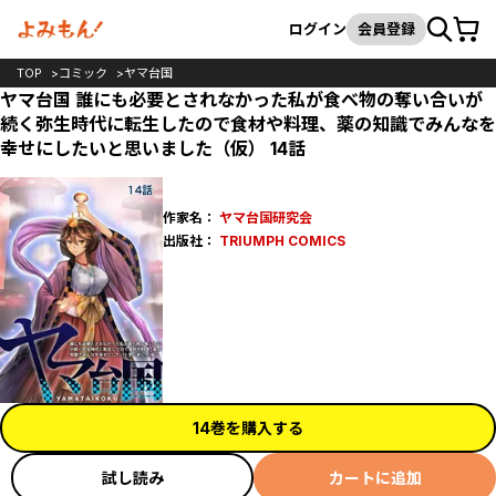
カート
検索
ログイン
会員登録
TOP
コミック
ヤマ台国
ヤマ台国 誰にも必要とされなかった私が食べ物の奪い合いが
続く弥生時代に転生したので食材や料理、薬の知識でみんなを
幸せにしたいと思いました（仮） 14話
作家名：
ヤマ台国研究会
出版社：
TRIUMPH COMICS
14巻を購入する
試し読み
カートに追加