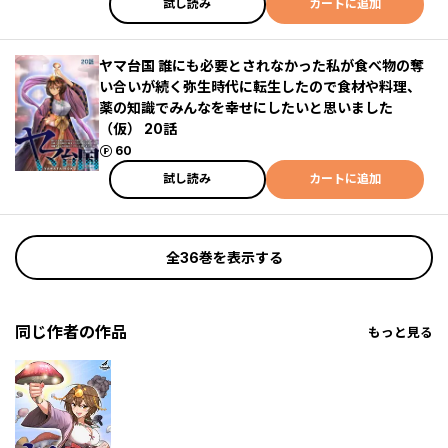
試し読み
カートに追加
ヤマ台国 誰にも必要とされなかった私が食べ物の奪
い合いが続く弥生時代に転生したので食材や料理、
薬の知識でみんなを幸せにしたいと思いました
（仮） 20話
ポイント
60
試し読み
カートに追加
全36巻を表示する
同じ作者の作品
もっと見る