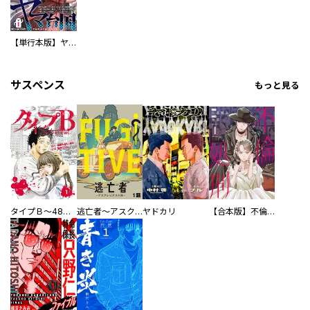
【単行本版】ヤマ台国 誰にも必要とされなかった私が食べ物の奪い合いが続く弥生時代に転生したので食材や料理、薬の知識でみんなを幸せにしたいと思いました（仮）
サスペンス
もっと見る
タイプＢ～48時間後、致死率100％～【単話】
逃亡者～アスクレピオスの杖～
ヤドカリ
【合本版】不倫処刑