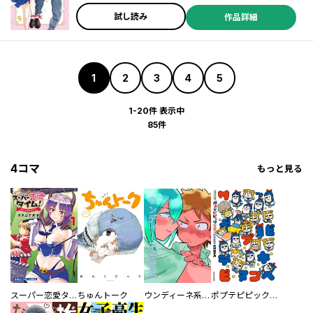
試し読み
作品詳細
1
2
3
4
5
1-20件 表示中
85件
4コマ
もっと見る
スーパー恋愛タイム！～現場でドＳな彼女は自宅でデレる～
ちゅんトーク
ウンディーネ系彼氏
ポプテピピック SEASON EIGHT