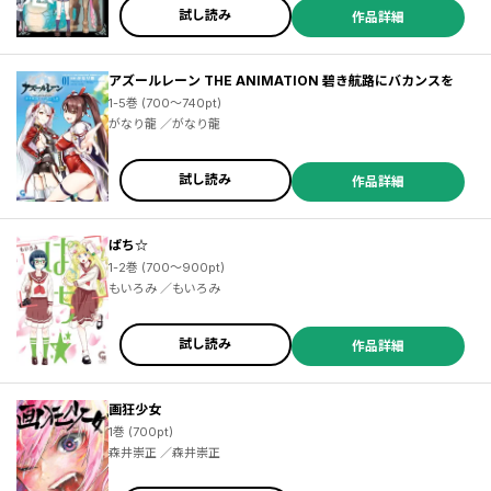
試し読み
作品詳細
アズールレーン THE ANIMATION 碧き航路にバカンスを
1-5巻 (700～740pt)
がなり龍 ／がなり龍
試し読み
作品詳細
ぱち☆
1-2巻 (700～900pt)
もいろみ ／もいろみ
試し読み
作品詳細
画狂少女
1巻 (700pt)
森井崇正 ／森井崇正