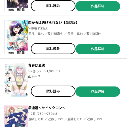
試し読み
作品詳細
恋からは逃げられない【単話版】
1-19巻 (125pt)
長谷川真也 ／長谷川真也 ／長谷川真也 ／長谷川真也
試し読み
作品詳細
青春は変態
1-2巻 (720～1,000pt)
山本中学
試し読み
作品詳細
最速婚～サイソクコン～
1-2巻 (730～750pt)
近藤しぐれ ／近藤しぐれ ／近藤しぐれ ／近藤しぐれ