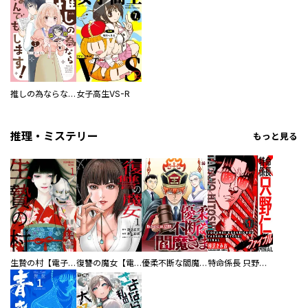
推しの為ならなんでもします！
女子高生VS-R
推理・ミステリー
もっと見る
生贄の村【電子単行本版】
復讐の魔女【電子単行本版】
優柔不断な閻魔さま
特命係長 只野仁ファイナル 愛蔵版