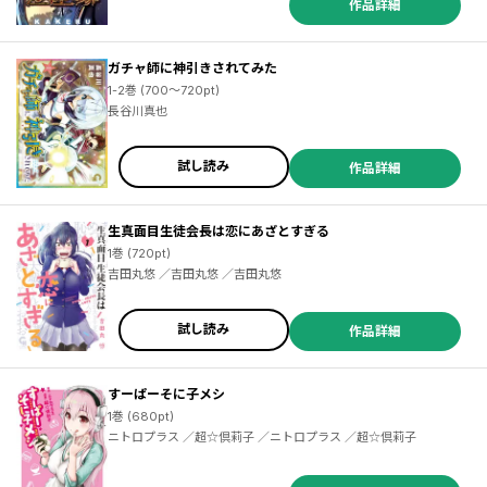
作品詳細
ガチャ師に神引きされてみた
1-2巻 (700～720pt)
長谷川真也
試し読み
作品詳細
生真面目生徒会長は恋にあざとすぎる
1巻 (720pt)
吉田丸悠 ／吉田丸悠 ／吉田丸悠
試し読み
作品詳細
すーぱーそに子メシ
1巻 (680pt)
ニトロプラス ／超☆倶莉子 ／ニトロプラス ／超☆倶莉子