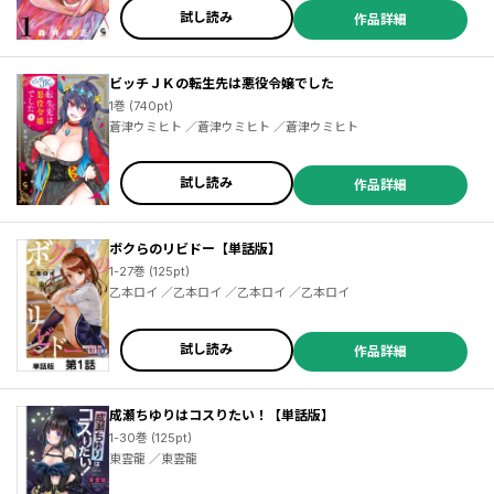
試し読み
作品詳細
ビッチＪＫの転生先は悪役令嬢でした
1巻 (740pt)
蒼津ウミヒト ／蒼津ウミヒト ／蒼津ウミヒト
試し読み
作品詳細
ボクらのリビドー【単話版】
1-27巻 (125pt)
乙本ロイ ／乙本ロイ ／乙本ロイ ／乙本ロイ
試し読み
作品詳細
成瀬ちゆりはコスりたい！【単話版】
1-30巻 (125pt)
東雲龍 ／東雲龍