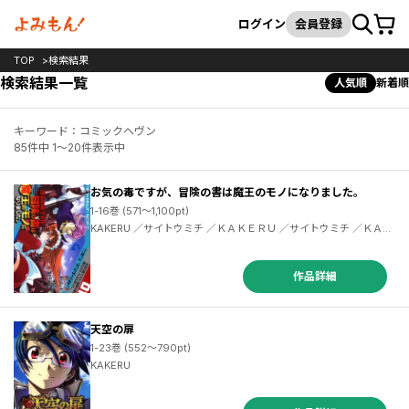
カート
検索
ログイン
会員登録
TOP
検索結果
検索結果一覧
人気順
新着順
キーワード：コミックヘヴン
85件中 1～20件表示中
お気の毒ですが、冒険の書は魔王のモノになりました。
1-16巻 (571～1,100pt)
KAKERU ／サイトウミチ ／ＫＡＫＥＲＵ ／サイトウミチ ／ＫＡＫ
ＥＲＵ ／サイトウミチ ／ＫＡＫＥＲＵ ／サイトウミチ
作品詳細
天空の扉
1-23巻 (552～790pt)
KAKERU