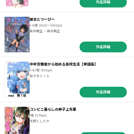
作品詳細
彼女とつーぴー
1-6巻 (600～900pt)
森井暁正 ／森井暁正
作品詳細
中卒労働者から始める高校生活【単話版】
1-87巻 (100pt)
佐々木ミノル
作品詳細
コンビニ暮らしの神子上先輩
1巻 (574pt)
矢野としたか