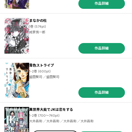
作品詳細
まなかの杜
1巻 (574pt)
成家慎一郎
作品詳細
青色ストライプ
1-2巻 (600pt)
盛田賢司 ／盛田賢司
作品詳細
異世界大奥でJKは恋をする
1-2巻 (700～740pt)
大井昌和 ／大井昌和 ／大井昌和 ／大井昌和