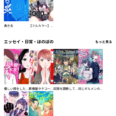
青き炎
【フルカラー】さよなら、私の大好きな１０００人のキミ。
エッセイ・日常・ほのぼの
もっと見る
優しい顔をした親友は、夫と不倫して私の家に入り込んできた。
葬儀屋タケコ～あなたの最期、叶えます【電子単行本版】
奴隷を調教してハーレム作る
同じギルメンの声が好き