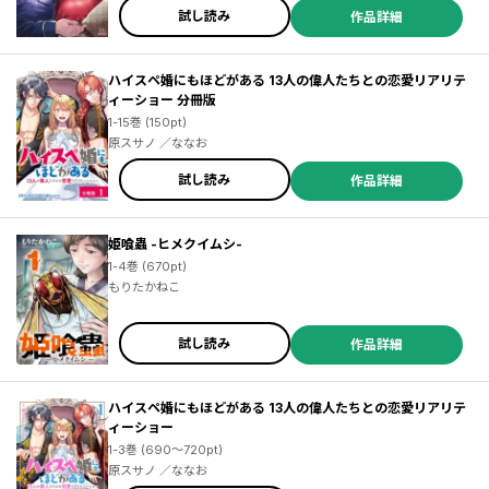
試し読み
作品詳細
ハイスペ婚にもほどがある 13人の偉人たちとの恋愛リアリテ
ィーショー 分冊版
1-15巻 (150pt)
原スサノ ／ななお
試し読み
作品詳細
姫喰蟲 -ヒメクイムシ-
1-4巻 (670pt)
もりたかねこ
試し読み
作品詳細
ハイスペ婚にもほどがある 13人の偉人たちとの恋愛リアリテ
ィーショー
1-3巻 (690～720pt)
原スサノ ／ななお