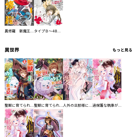
異修羅 新魔王戦争
タイプＢ～48時間後、致死率100％～【単話】
異世界
もっと見る
聖獣に育てられた少年の異世界ゆるり放浪記～神様からもらったチート魔法で、仲間たちとスローライフを満喫中～
聖獣に育てられた少年の異世界ゆるり放浪記～神様からもらったチート魔法で、仲間たちとスローライフを満喫中～【分冊版】
人外の旦那様に娶られ毎晩ナカまで愛される…。アンソロジー
過保護な執事が私の婚活を邪魔してきます！ 分冊版