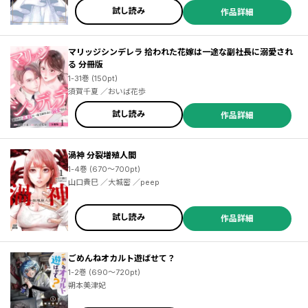
試し読み
作品詳細
マリッジシンデレラ 拾われた花嫁は一途な副社長に溺愛され
る 分冊版
1-31巻 (150pt)
須賀千夏 ／おいば花歩
試し読み
作品詳細
渦神 分裂増殖人間
1-4巻 (670～700pt)
山口貴巳 ／大城密 ／peep
試し読み
作品詳細
ごめんねオカルト遊ばせて？
1-2巻 (690～720pt)
朔本美津妃