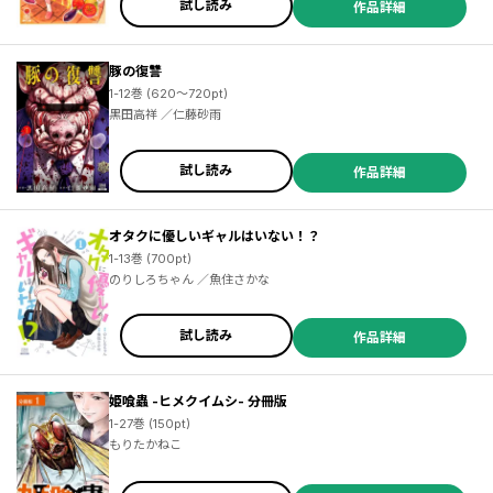
試し読み
作品詳細
豚の復讐
1-12巻 (620～720pt)
黒田高祥 ／仁藤砂雨
試し読み
作品詳細
オタクに優しいギャルはいない！？
1-13巻 (700pt)
のりしろちゃん ／魚住さかな
試し読み
作品詳細
姫喰蟲 -ヒメクイムシ- 分冊版
1-27巻 (150pt)
もりたかねこ