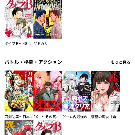
タイプＢ～48時間後、致死率100％～【単話】
ヤドカリ
バトル・格闘・アクション
もっと見る
刀剣乱舞～日本号つれづれ酒～
EX ～その賞金稼ぎは、世界の出口を探す～【単行本版】
ゲーム内最強の『裏ボス』に転生したので、主人公の代わりに最速クリアを目指します！【電子単行本版】
復讐の魔女【電子単行本版】