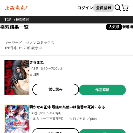
カート
検索
ログイン
会員登録
TOP
検索結果
検索結果一覧
人気順
新着順
キーワード：ゼノンコミックス
126件中 1～20件表示中
さるまね
1-13巻 (640～700pt)
吉田薫
試し読み
作品詳細
明かせぬ正体 最強の糸使いは復讐の死神になる
1-6巻 (620～640pt)
ポルカ（一二三書房刊） ／クロノヤミ ／pica