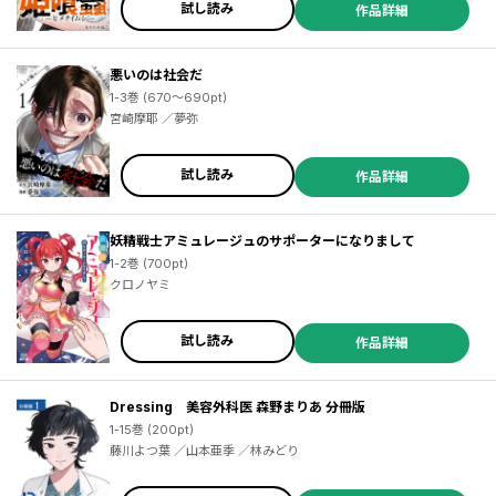
試し読み
作品詳細
悪いのは社会だ
1-3巻 (670～690pt)
宮崎摩耶 ／夢弥
試し読み
作品詳細
妖精戦士アミュレージュのサポーターになりまして
1-2巻 (700pt)
クロノヤミ
試し読み
作品詳細
Dressing 美容外科医 森野まりあ 分冊版
1-15巻 (200pt)
藤川よつ葉 ／山本亜季 ／林みどり