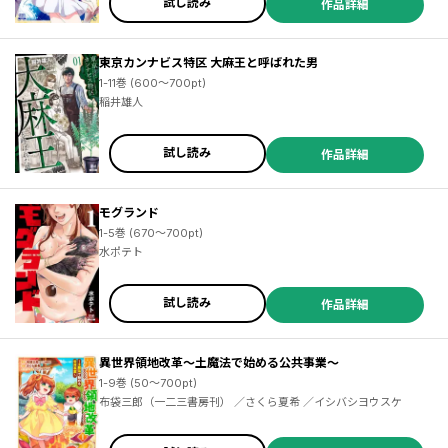
試し読み
作品詳細
東京カンナビス特区 大麻王と呼ばれた男
1-11巻 (600～700pt)
稲井雄人
試し読み
作品詳細
モグランド
1-5巻 (670～700pt)
水ポテト
試し読み
作品詳細
異世界領地改革～土魔法で始める公共事業～
1-9巻 (50～700pt)
布袋三郎（一二三書房刊） ／さくら夏希 ／イシバシヨウスケ