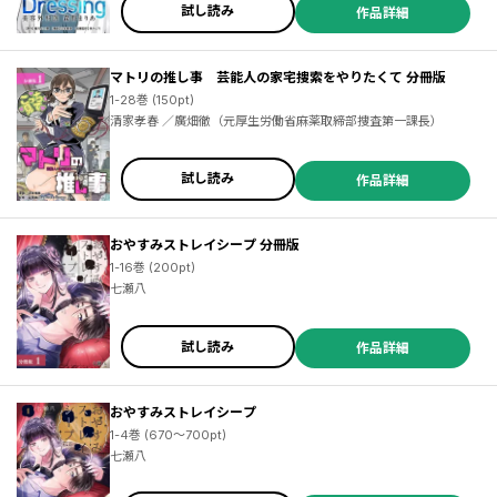
試し読み
作品詳細
マトリの推し事 芸能人の家宅捜索をやりたくて 分冊版
1-28巻 (150pt)
清家孝春 ／廣畑徹（元厚生労働省麻薬取締部捜査第一課長）
試し読み
作品詳細
おやすみストレイシープ 分冊版
1-16巻 (200pt)
七瀬八
試し読み
作品詳細
おやすみストレイシープ
1-4巻 (670～700pt)
七瀬八