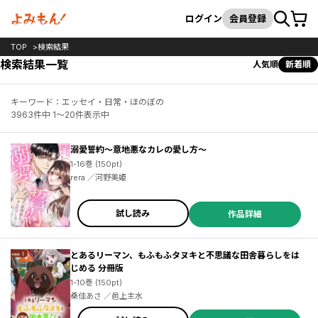
カート
検索
ログイン
会員登録
TOP
検索結果
検索結果一覧
人気順
新着順
キーワード：エッセイ・日常・ほのぼの
3963件中 1～20件表示中
溺愛誓約～意地悪なカレの愛し方～
1-16巻 (150pt)
rera ／河野美姫
試し読み
作品詳細
とあるリーマン、もふもふタヌキと不思議な田舎暮らしをは
じめる 分冊版
1-10巻 (150pt)
桑佳あさ ／邑上主水