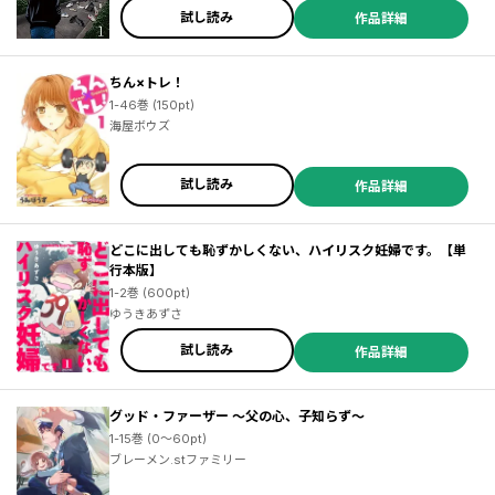
試し読み
作品詳細
ちん×トレ！
1-46巻 (150pt)
海屋ボウズ
試し読み
作品詳細
どこに出しても恥ずかしくない、ハイリスク妊婦です。【単
行本版】
1-2巻 (600pt)
ゆうきあずさ
試し読み
作品詳細
グッド・ファーザー ～父の心、子知らず～
1-15巻 (0～60pt)
ブレーメン.stファミリー