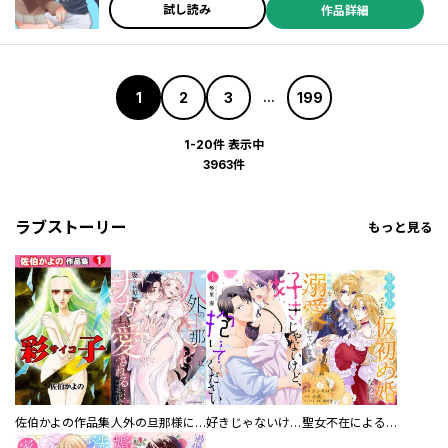
試し読み
作品詳細
1
2
3
199
...
1-20件 表示中
3963件
ラブストーリー
もっと見る
佐伯かよの作品集
人外の旦那様に娶られ毎晩ナカまで愛される…。アンソロジー
好きじゃないけど、抱いてください【電子単行本版／特典おまけ付き】
聖女不在による仮初め婚なのに、不器用な王太子に溺愛されています【電子単行本版／特典おまけ付き】