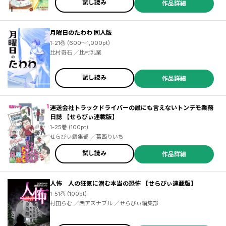
試し読み
作品詳細
月曜日のたわわ 同人版
1-21巻 (600～1,000pt)
比村奇石 ／比村乳業
試し読み
作品詳細
運送会社トラックドライバーの誰にも言えないトンデモ業務
日誌 【せらびぃ連載版】
1-25巻 (100pt)
せらびぃ編集部 ／葛西りいち
試し読み
作品詳細
人怖 人の狂気に潜む本当の恐怖 【せらびぃ連載版】
1-51巻 (100pt)
村田らむ ／西アズナブル ／せらびぃ編集部