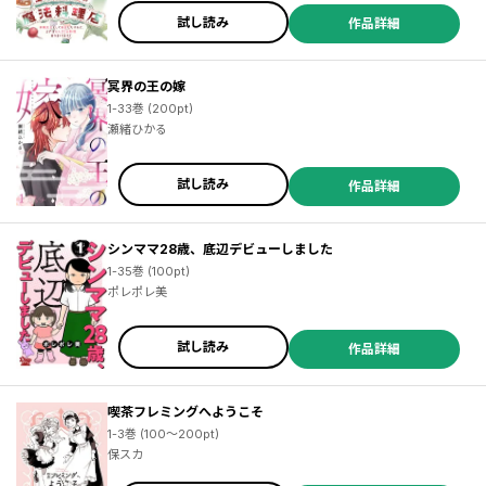
夢 ／小夏ゆーた ／沖史慈宴 ／夜塊織夢 ／小夏ゆーた ／沖史慈宴
試し読み
作品詳細
冥界の王の嫁
1-33巻 (200pt)
瀬緒ひかる
試し読み
作品詳細
シンママ28歳、底辺デビューしました
1-35巻 (100pt)
ポレポレ美
試し読み
作品詳細
喫茶フレミングへようこそ
1-3巻 (100～200pt)
保スカ