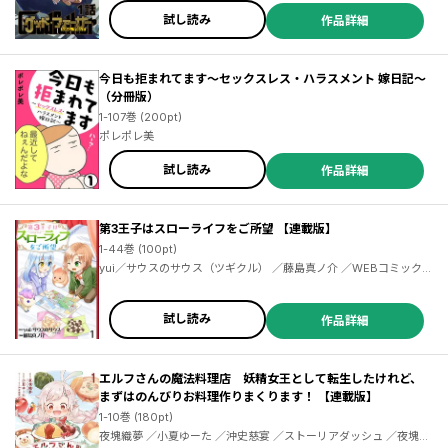
試し読み
作品詳細
今日も拒まれてます～セックスレス・ハラスメント 嫁日記～
（分冊版）
1-107巻 (200pt)
ポレポレ美
試し読み
作品詳細
第3王子はスローライフをご所望 【連載版】
1-44巻 (100pt)
yui／サウスのサウス（ツギクル） ／藤島真ノ介 ／WEBコミックガ
ンマぷらす
試し読み
作品詳細
エルフさんの魔法料理店 妖精女王として転生したけれど、
まずはのんびりお料理作りまくります！ 【連載版】
1-10巻 (180pt)
夜塊織夢 ／小夏ゆーた ／沖史慈宴 ／ストーリアダッシュ ／夜塊織