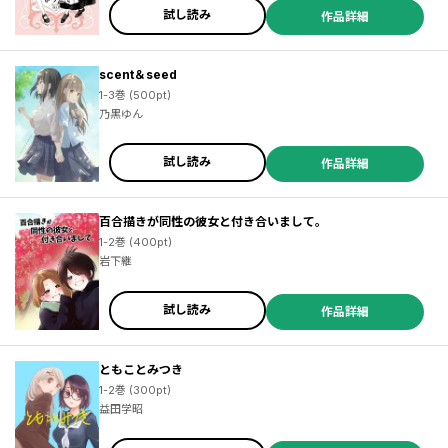
試し読み
作品詳細
scent＆seed
1-3巻 (500pt)
乃黒ゆん
試し読み
作品詳細
百合描きが同性の彼女と付き合いまして。
1-2巻 (400pt)
岩下継
試し読み
作品詳細
ともことみつき
1-2巻 (300pt)
益田学昭