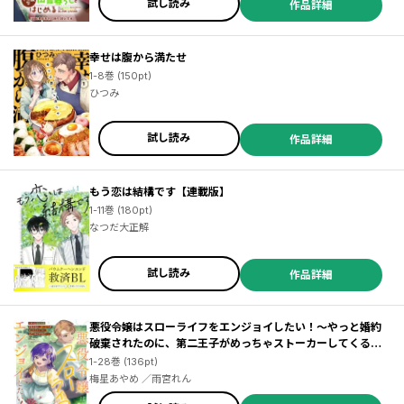
試し読み
作品詳細
幸せは腹から満たせ
1-8巻 (150pt)
ひつみ
試し読み
作品詳細
もう恋は結構です【連載版】
1-11巻 (180pt)
なつだ大正解
試し読み
作品詳細
悪役令嬢はスローライフをエンジョイしたい！～やっと婚約
破棄されたのに、第二王子がめっちゃストーカーしてくるん
ですけど…～【単話】
1-28巻 (136pt)
梅星あやめ ／雨宮れん