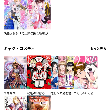
洗脳されかけていた悪役令嬢ですが家出を決意しました。【電子単行本版／特典おまけ付き】
過保護な執事が私の婚活を邪魔してきます！ 分冊版
ギャグ・コメディ
もっと見る
ヤマ台国
秘密のいばら
推しへの愛を誓いますか？～アラサー女子、推しは逃げぬが人生逃げる～
2人（匹）くらし。