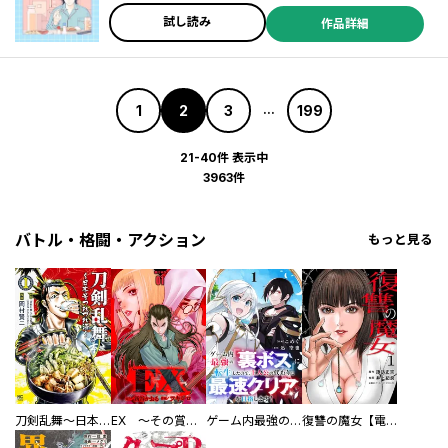
試し読み
作品詳細
1
2
3
199
...
21-40件 表示中
3963件
バトル・格闘・アクション
もっと見る
刀剣乱舞～日本号つれづれ酒～
EX ～その賞金稼ぎは、世界の出口を探す～【単行本版】
ゲーム内最強の『裏ボス』に転生したので、主人公の代わりに最速クリアを目指します！【電子単行本版】
復讐の魔女【電子単行本版】