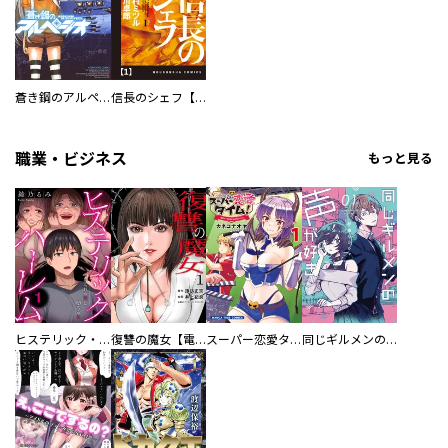
蒼き鋼のアルペジオ
信長のシェフ【単話版】
職業・ビジネス
もっと見る
ヒステリック・ハーレム～搾られる男と堕ちる女～【電子単行本版】
復讐の魔女【電子単行本版】
スーパー恋愛タイム！～現場でドＳな彼女は自宅でデレる～
同じギルメンの声が好き