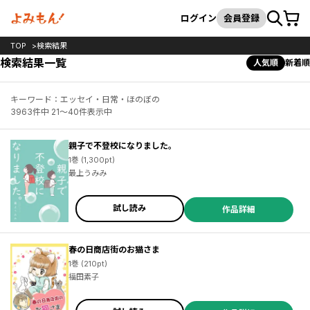
カート
検索
ログイン
会員登録
TOP
検索結果
検索結果一覧
人気順
新着順
キーワード：エッセイ・日常・ほのぼの
3963件中 21～40件表示中
親子で不登校になりました。
1巻 (1,300pt)
最上うみみ
試し読み
作品詳細
春の日商店街のお猫さま
1巻 (210pt)
福田素子