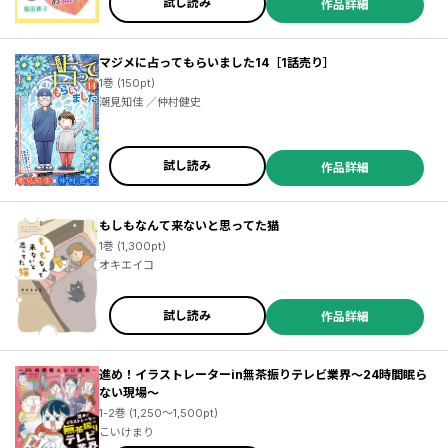
試し読み
作品詳細
マジメに占ってもらいました14［1話売り］
1巻 (150pt)
潮見知佳 ／仲村健史
試し読み
作品詳細
もしもなんて来ないと思ってた猫
1巻 (1,300pt)
オキエイコ
試し読み
作品詳細
進め！イラストレーターin無茶振りテレビ業界～24時間眠ら
ない現場～
1-2巻 (1,250～1,500pt)
こいけまり