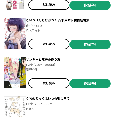
試し読み
作品詳細
こいつほんとむかつく 八木戸マト告白短編集
1巻 (448pt)
八木戸マト
試し読み
作品詳細
ヤンキーと双子の作り方
1-3巻 (750～1,000pt)
岡野く仔
試し読み
作品詳細
うちのむっくはいつも楽しそう
1-2巻 (250～600pt)
じゅん