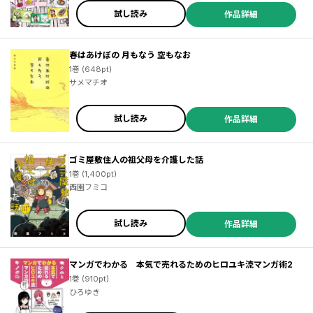
試し読み
作品詳細
春はあけぼの 月もなう 空もなお
1巻 (648pt)
サメマチオ
試し読み
作品詳細
ゴミ屋敷住人の祖父母を介護した話
1巻 (1,400pt)
西園フミコ
試し読み
作品詳細
マンガでわかる 本気で売れるためのヒロユキ流マンガ術2
1巻 (910pt)
ひろゆき