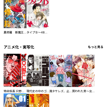
異修羅 新魔王戦争
タイプＢ～48時間後、致死率100％～【単話】
アニメ化・実写化
もっと見る
特命係長 只野仁ファイナル 愛蔵版
現代史の中のゴルゴ13
満タサレズ、止メラレズ
買われた男～女性限定快感セラピスト～【描き下ろしおまけ付き特装版】