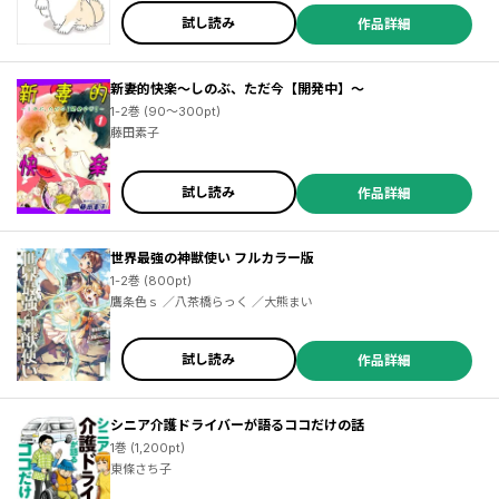
試し読み
作品詳細
新妻的快楽～しのぶ、ただ今【開発中】～
1-2巻 (90～300pt)
藤田素子
試し読み
作品詳細
世界最強の神獣使い フルカラー版
1-2巻 (800pt)
鷹条色ｓ ／八茶橋らっく ／大熊まい
試し読み
作品詳細
シニア介護ドライバーが語るココだけの話
1巻 (1,200pt)
東條さち子