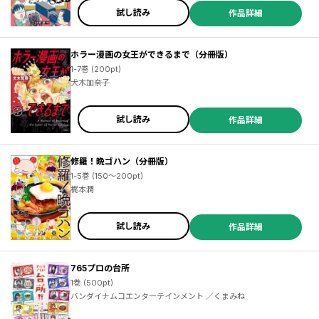
試し読み
作品詳細
ホラー漫画の女王ができるまで（分冊版）
1-7巻 (200pt)
犬木加奈子
試し読み
作品詳細
修羅！晩ゴハン（分冊版）
1-5巻 (150～200pt)
梶本潤
試し読み
作品詳細
765プロの台所
1巻 (500pt)
バンダイナムコエンターテインメント ／くまみね