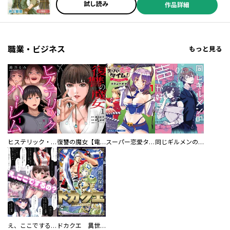
試し読み
作品詳細
職業・ビジネス
もっと見る
ヒステリック・ハーレム～搾られる男と堕ちる女～【電子単行本版】
復讐の魔女【電子単行本版】
スーパー恋愛タイム！～現場でドＳな彼女は自宅でデレる～
同じギルメンの声が好き
え、ここでするの？ アイドルのファンが知らない日常
ドカクエ 異世界ドカコッククエスト