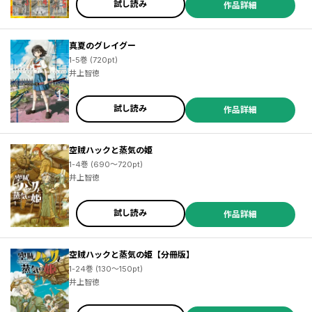
試し読み
作品詳細
真夏のグレイグー
1-5巻 (720pt)
井上智徳
試し読み
作品詳細
空賊ハックと蒸気の姫
1-4巻 (690～720pt)
井上智徳
試し読み
作品詳細
空賊ハックと蒸気の姫【分冊版】
1-24巻 (130～150pt)
井上智徳