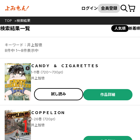
カート
検索
ログイン
会員登録
TOP
検索結果
検索結果一覧
人気順
新着順
キーワード：井上智徳
8件中 1～8件表示中
ＣＡＮＤＹ ＆ ＣＩＧＡＲＥＴＴＥＳ
1-11巻 (720～730pt)
井上智徳
試し読み
作品詳細
ＣＯＰＰＥＬＩＯＮ
1-26巻 (720pt)
井上智徳