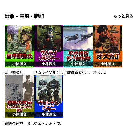
戦争・軍事・戦記
もっと見る
装甲擲弾兵
サムライソルジャー SAMURAI SOLDIER
平成維新 戦う自衛隊
オメガJ
鋼鉄の死神 ミヒャエル・ビットマン戦記
ヴェトナム・ウォー VIETNAM WAR