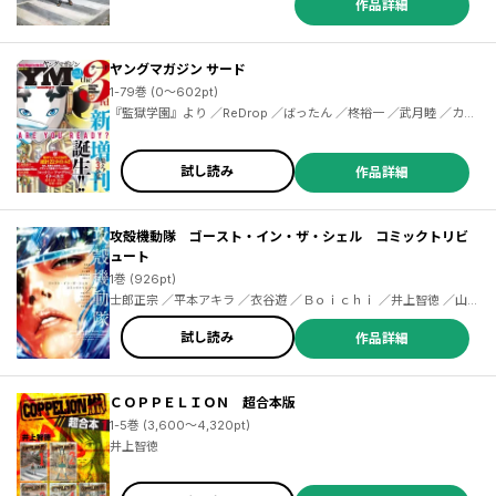
作品詳細
ヤングマガジン サード
1-79巻 (0～602pt)
『監獄学園』より ／ReDrop ／ばったん ／柊裕一 ／武月睦 ／カラスヤサトシ ／伊藤三巳華 ／柏木大樹 ／クール教信者 ／安井ミイト ／森よし ／マキヒロチ ／長田悠幸 ／梶原一騎 ／辻なおき ／小林且典 ／武田すん ／鈴木小波 ／鶴ゆみか ／野良しごと ／平本アキラ ／江戸パイン ／ペトス ／久米田康治 ／ヤス ／御影夏 ／篠丸のどか ／にんじゃむ ／ミサヲ ／茂木清香 ／西尾維新 ／光谷理 ／毛魂一直線 ／中村ジュンヤ ／吉谷光平 ／サンクス仮面 ／三島衛里子 ／支援ＢＩＳ ／菊石森生 ／井上智徳
試し読み
作品詳細
攻殻機動隊 ゴースト・イン・ザ・シェル コミックトリビ
ュート
1巻 (926pt)
士郎正宗 ／平本アキラ ／衣谷遊 ／Ｂｏｉｃｈｉ ／井上智徳 ／山本
マサユキ ／今井ユウ ／小池ノクト ／多田乃伸明 ／大山タクミ ／ト
ニーたけざき
試し読み
作品詳細
ＣＯＰＰＥＬＩＯＮ 超合本版
1-5巻 (3,600～4,320pt)
井上智徳