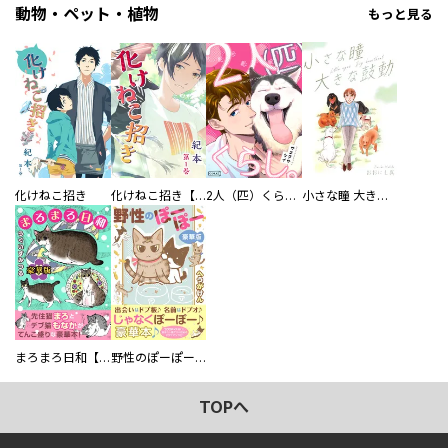
動物・ペット・植物
もっと見る
化けねこ招き
化けねこ招き【描きおろし付合冊版】
2人（匹）くらし。
小さな瞳 大きな鼓動
まろまろ日和【豪華版】
野性のぽーぽー【豪華版】
TOPへ