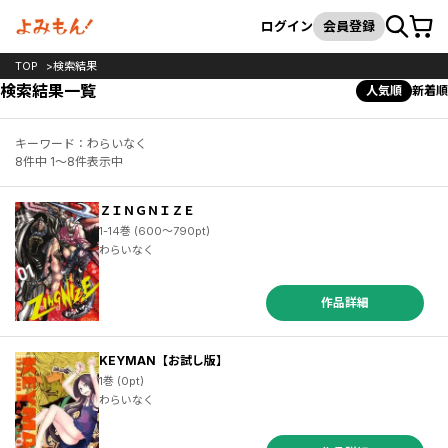
カート
検索
ログイン
会員登録
TOP
検索結果
検索結果一覧
人気順
新着順
キーワード：わらいなく
8件中 1～8件表示中
ＺＩＮＧＮＩＺＥ
1-14巻 (600～790pt)
わらいなく
作品詳細
KEYMAN【お試し版】
1巻 (0pt)
わらいなく