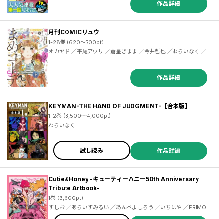
ナオ ／アサミ・マート ／ちみもりを ／ワタリユウ ／ＣＯＭＩＣリ
作品詳細
ュウ編集部
月刊COMICリュウ
1-28巻 (620～700pt)
オカヤド ／平尾アウリ ／蒼星きまま ／今井哲也 ／わらいなく ／山西正則 ／ななせ悠 ／浦部はいむ ／梅木泰祐 ／橋本花鳥 ／奥嶋ひろまさ ／小野中彰大 ／下待迎子 ／村山慶 ／いけ ／鮭夫 ／安堂維子里 ／由里華三夫 ／星川ちどり ／筒井秀行 ／アンドーミチタカ ／ＣＯＭＩＣリュウ編集部 ／ノブヨシ侍 ／ぴのきみまる ／宮部サチ ／脇田茜 ／藤田里奈 ／梶尾真治 ／鶴田謙二 ／長谷川絢也 ／三ツ沢大介 ／佐伊村司 ／西島黎 ／浅岡キョウジ ／雪本愁二 ／東冬 ／梶山浩 ／背川昇 ／新盤 ／新堂みやび
作品詳細
KEYMAN-THE HAND OF JUDGMENT-【合本版】
1-2巻 (3,500～4,000pt)
わらいなく
試し読み
作品詳細
Cutie&Honey -キューティーハニー50th Anniversary
Tribute Artbook-
1巻 (3,600pt)
すしお ／あらいずみるい ／あんべよしろう ／いちはや ／ERIMO ／０２９ ／くきは ／黒井ススム ／クロがねや ／ゴトー ／ことぶきつかさ ／40原 ／しんいし智歩 ／千種みのり ／ＴＮＳＫ ／中西達哉 ／ＮＯＣＯ ／ぴこぴこぐらむ ／左 ／magodesu ／ようか ／陽子 ／よむ ／risumi ／Ryota ／Blue_Gk ／Akito ／ウンツエ ／大空若葉 ／片瀬ぼの ／ぎばちゃん ／コノシロしんこ ／さがら梨々 ／しの ／じょぶじゅん。 ／すめらぎ琥珀 ／滝美梨香 ／津路参汰 ／トモゼロ ／NaBaBa