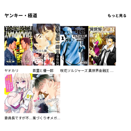
ヤンキー・極道
もっと見る
ヤドカリ
首里と優一郎
咲花ソルジャーズ
異世界金融王 ～クローネ・ゴルディオンの覇道～
委員長ですが不良になるほど恋してます！
巣づくりオメガバース