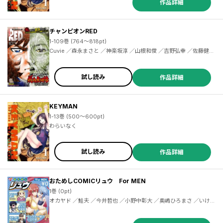
作品詳細
チャンピオンRED
1-109巻 (764～818pt)
Cuvie ／森永まさと ／神楽坂淳 ／山根和俊 ／吉野弘幸 ／佐藤健悦 ／深見真 ／刻夜セイゴ ／河本ほむら ／ズズ ／手塚治虫 ／士貴智志 ／前川淳 ／嶋星光壱 ／板垣恵介 ／尾松知和 ／車田正美 ／サイトウケンジ ／上田信舟 ／中山昌亮 ／井上行広 ／ブラッドレー・ボンド ／フィリップ・Ｎ・モーゼス ／田畑由秋 ／余湖裕輝 ／本兌有 ／杉ライカ ／わらいなく ／木々津克久 ／GUNP ／青山広美 ／さくらうめ ／パーミン ／波多ヒロ ／道満晴明 ／かわのゆうすけ ／かゆらゆか ／GUNP ／サイトウケンジ ／平井和正
試し読み
作品詳細
KEYMAN
1-13巻 (500～600pt)
わらいなく
／八樹ちひろ ／たーちゃん ／叶景太 ／サイトウケンジ ／間千里 ／タツノコプロ ／日暮茶坊 ／士貴智志 ／株式会社D4エンタープライズ ／垣野内成美 ／フロントウイング ／廣瀬周 ／ひよどり祥子 ／北河トウタ ／クール教信者 ／海月れおな ／久織ちまき ／高河ゆん ／守月史貴 ／野上武志 ／かたやままこと ／稲光伸二 ／柚木N’ ／Cuvie ／山田一文 ／いわや晃 ／愛田ぱん ／田口央斗 ／木村隆志 ／二ノ瀬泰徳 ／フィリップ・Ｎ・モーゼス ／綱島志朗 ／新島秋一 ／島田荘司 ／嶋星光壱 ／フクイタクミ ／落合亮太 ／フィリップ・Ｎ・モーゼス ／余湖裕輝 ／本兌有
試し読み
作品詳細
おためしCOMICリュウ For MEN
1巻 (0pt)
オカヤド ／鮭夫 ／今井哲也 ／小野中彰大 ／奥嶋ひろまさ ／いけ
／村山慶 ／ノブヨシ侍 ／梅木泰祐 ／中野でいち ／わらいなく ／佐
伊村司 ／山西正則 ／こじまなおなり ／つばな ／星里もちる ／黒釜