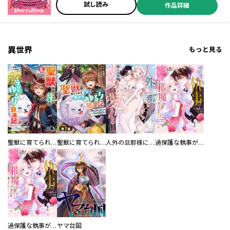
試し読み
作品詳細
異世界
もっと見る
／島崎譲 ／鳴見なる ／オノタケオ ／齋藤崚河 ／フロントウイング ／廣瀬周 ／ひよどり祥子 ／クール教信者 ／海月れおな ／高河ゆん ／守月史貴 ／野上武志 ／かたやままこと ／稲光伸二 ／柚木Ｎ’ ／Ｃｕｖｉｅ ／山田一文 ／いわや晃 ／愛田ぱん ／田口央斗 ／木村隆志 ／二ノ瀬泰徳 ／フィリップ・Ｎ・モーゼズ ／綱島志朗 ／新島秋一 ／島田荘司 ／フクイタクミ ／落合亮太 ／甘煮付鰯 ／関野四郎 ／チャイナさん ／中田ゆみ ／ＤＣＣＯＭＩＣＳ ／来木要 ／あかいひげお ／藤澤勇希 ／高遠るい ／小池一夫 ／ふじたみき ／岡崎つぐお ／山田Ｊ太
聖獣に育てられた少年の異世界ゆるり放浪記～神様からもらったチート魔法で、仲間たちとスローライフを満喫中～
聖獣に育てられた少年の異世界ゆるり放浪記～神様からもらったチート魔法で、仲間たちとスローライフを満喫中～【分冊版】
人外の旦那様に娶られ毎晩ナカまで愛される…。アンソロジー
過保護な執事が私の婚活を邪魔してきます！ 分冊版
過保護な執事が私の婚活を邪魔してきます！
ヤマ台国