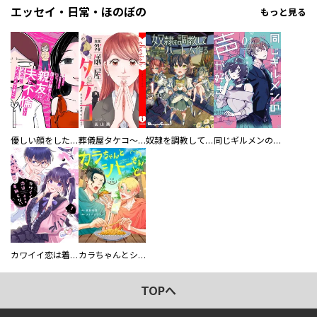
エッセイ・日常・ほのぼの
もっと見る
優しい顔をした親友は、夫と不倫して私の家に入り込んできた。
葬儀屋タケコ～あなたの最期、叶えます【電子単行本版】
奴隷を調教してハーレム作る
同じギルメンの声が好き
カワイイ恋は着飾らない
カラちゃんとシトーさんと、 【分冊版】
TOPへ