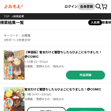
カート
検索
ログイン
会員登録
TOP
検索結果
検索結果一覧
人気順
新着順
キーワード：白樫楓
3件中 1～3件表示中
【単話版】聖女だけど闇堕ちしたらひよこになりました！
@COMIC
1-20巻 (0～150pt)
白樫楓 ／雪野ゆきの ／麻先みち
作品詳細
聖女だけど闇堕ちしたらひよこになりました！@COMIC
1-3巻 (640～690pt)
白樫楓 ／雪野ゆきの ／麻先みち