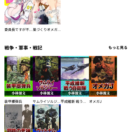
委員長ですが不良になるほど恋してます！
巣づくりオメガバース
戦争・軍事・戦記
もっと見る
装甲擲弾兵
サムライソルジャー SAMURAI SOLDIER
平成維新 戦う自衛隊
オメガJ