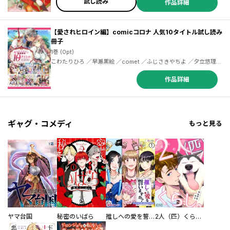
試し読み
作品詳細
【愛されヒロイン編】comicコロナ 人気10タイトル試し読み
冊子
1巻 (0pt)
こわたりひろ ／早瀬黒絵 ／comet ／ふじさきやちよ ／夕立悠理
／香守衿花 ／もちだもちこ ／双葉はづき ／柑奈まち ／カレヤタミ
エ ／駒田ハチ ／白樫楓 ／雪野ゆきの ／麻先みち ／わかば ／白露
作品詳細
雪音 ／ica ／君塚祥 ／潮里潤 ／ハナ ／風間レイ ／藤小豆 ／えすえ
いち ／かのん ／ぐっちぇ ／岡崎マサムネ ／早瀬ジュン ／瑛来イチ
ギャグ・コメディ
もっと見る
ヤマ台国
秘密のいばら
推しへの愛を誓いますか？～アラサー女子、推しは逃げぬが人生逃げる～
2人（匹）くらし。