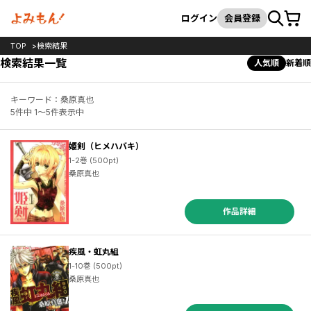
カート
検索
ログイン
会員登録
TOP
検索結果
検索結果一覧
人気順
新着順
キーワード：桑原真也
5件中 1～5件表示中
姫剣（ヒメハバキ）
1-2巻 (500pt)
桑原真也
作品詳細
疾風・虹丸組
1-10巻 (500pt)
桑原真也