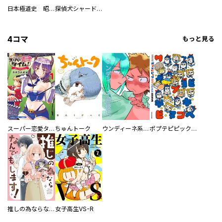
日本極道史 昭和編 スーパー大合本
探偵犬シャードック（新装版）
4コマ
もっと見る
スーパー恋愛タイム！～現場でドＳな彼女は自宅でデレる～
ちゅんトーク
ウンディーネ系彼氏
ポプテピピック SEASON EIGHT
推しの為ならなんでもします！
女子高生VS-R