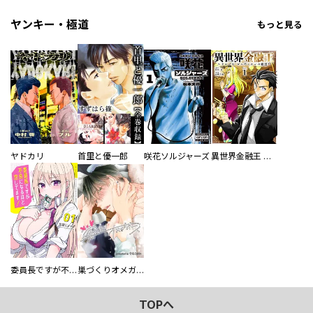
ヤンキー・極道
もっと見る
ヤドカリ
首里と優一郎
咲花ソルジャーズ
異世界金融王 ～クローネ・ゴルディオンの覇道～
委員長ですが不良になるほど恋してます！
巣づくりオメガバース
TOPへ