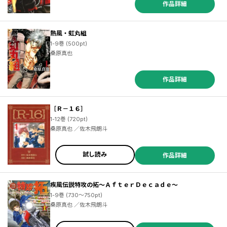
作品詳細
熱風・虹丸組
1-9巻 (500pt)
桑原真也
作品詳細
［Ｒ－１６］
1-12巻 (720pt)
桑原真也 ／佐木飛朗斗
試し読み
作品詳細
疾風伝説特攻の拓～ＡｆｔｅｒＤｅｃａｄｅ～
1-9巻 (730～750pt)
桑原真也 ／佐木飛朗斗