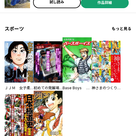
試し読み
作品詳細
スポーツ
もっと見る
ＪＪＭ 女子柔道部物語 社会人編
初めての発展場 【白抜き修正版】
Base Boys 新装版
神さまのつくりかた。スーパー大合本