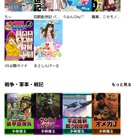
ちぃ
回胴創世記 パチスロを創った男達
うみんChu♡
職業、ニセモノ～あなたに偽は見抜けない【電子単行本版】
VS必勝ガイド
まさしんげ～る
戦争・軍事・戦記
もっと見る