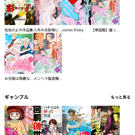
佐伯かよの作品集
人外の旦那様に娶られ毎晩ナカまで愛される…。アンソロジー
comic Picky
【単話版】崖っぷち令嬢ですが、意地と策略で幸せになります！シリーズ
お兄様は馬鹿なんですか？～地味王女は婚約破棄に巻き込まれる～
メンヘラ製造機の公爵令息（過保護）が溺愛してきます
ギャンブル
もっと見る