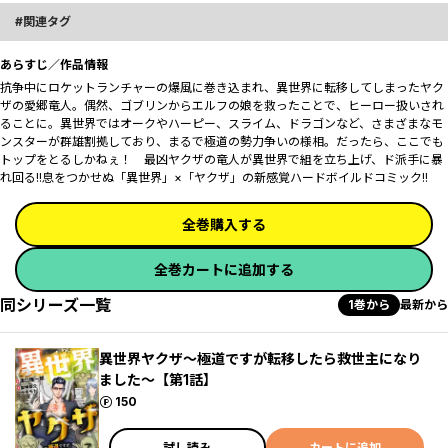
関連タグ
あらすじ／作品情報
抗争中にロケットランチャーの爆風に巻き込まれ、異世界に転移してしまったヤク
ザの愛郷竜人。偶然、ゴブリンからエルフの娘を救ったことで、ヒーロー扱いされ
ることに。異世界ではオークやハーピー、スライム、ドラゴンなど、さまざまなモ
ンスターが群雄割拠しており、まるで極道の勢力争いの様相。だったら、ここでも
トップをとるしかねぇ！ 最凶ヤクザの竜人が異世界で組を立ち上げ、ド派手に暴
れ回る!!息をつかせぬ「異世界」×「ヤクザ」の新感覚ハードボイルドコミック!!
全巻購入する
全巻カートに追加する
同シリーズ一覧
1巻から
最新から
異世界ヤクザ～極道ですが転移したら救世主になり
ました～【第1話】
ポイント
150
試し読み
カートに追加