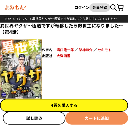
カート
検索
ログイン
会員登録
TOP
コミック
異世界ヤクザ～極道ですが転移したら救世主になりました～
異世界ヤクザ～極道ですが転移したら救世主になりました～
【第4話】
作家名：
溝口隆一郎
／
架神恭介
／
セキモト
出版社：
大洋図書
4巻を購入する
試し読み
カートに追加