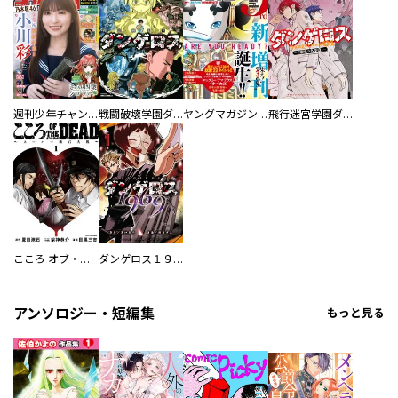
週刊少年チャンピオン
戦闘破壊学園ダンゲロス
ヤングマガジン サード
飛行迷宮学園ダンゲロス―蠍座の名探偵―
こころ オブ・ザ・デッド ～スーパー漱石大戦～
ダンゲロス１９６９
アンソロジー・短編集
もっと見る