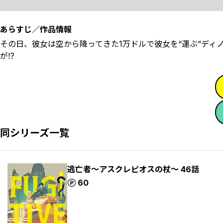
あらすじ／作品情報
その日、彼女は空から降ってきた――1万ドルで彼女を“運ぶ”
が――!?
同シリーズ一覧
逃亡者～アスクレピオスの杖～ 46話
ポイント
60