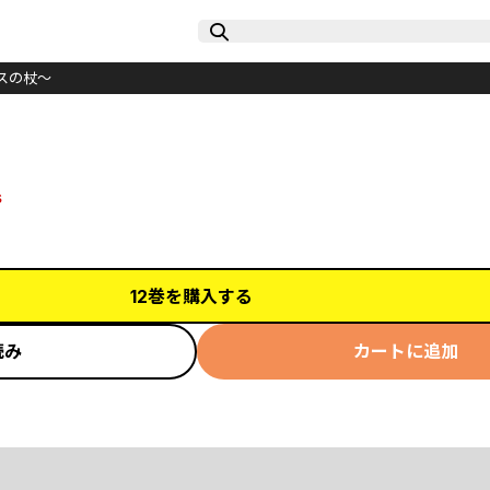
スの杖～
s
12巻を購入する
読み
カートに追加