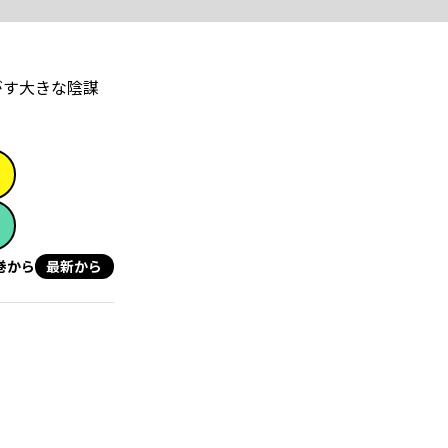
がす大きな陰謀
巻から
最新から