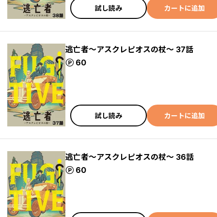
試し読み
カートに追加
逃亡者～アスクレピオスの杖～ 37話
ポイント
60
試し読み
カートに追加
逃亡者～アスクレピオスの杖～ 36話
ポイント
60