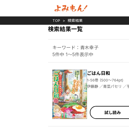
TOP
検索結果
検索結果一覧
キーワード：青木幸子
5件中 1～5件表示中
ごはん日和
1-56巻 (500～764pt)
伊藤静 ／青菜パセリ ／芋畑サリー ／キタキ滝 ／松本あやか ／元町夏央 ／羽鳥まりえ ／山野りんりん ／小池田マヤ ／後藤羽矢子 ／揚立しの ／酒川郁子 ／柏屋コッコ ／木村いこ ／ひわときこ ／榊こつぶ ／ものゆう ／酒井だんご ／池田さとみ ／鈴木小波 ／桐ヶ谷ユウジ ／佐原ナギ ／油豆 ／たきむらりゅう ／ふじのはるか ／袴田めら ／坂井恵理 ／ごはん日和編集部 ／魚乃目三太 ／並庭マチコ ／四方井ぬい ／岡野く仔 ／阿九 ／無動むど ／杏耶 ／日野あかね ／おーたまり ／だーく ／さかきしん ／せまうさ
試し読み