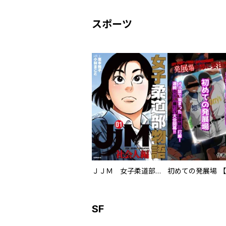
スポーツ
ＪＪＭ 女子柔道部物語 社会人編
SF