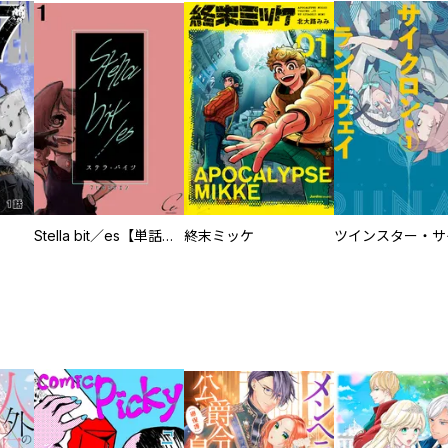
Stella bit／es【単話版】
終末ミッケ